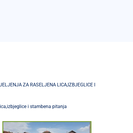
LJENJA ZA RASELJENA LICA,IZBJEGLICE I
ca,izbjeglice i stambena pitanja