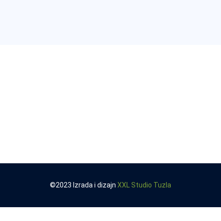
©2023 Izrada i dizajn
XXL Studio Tuzla